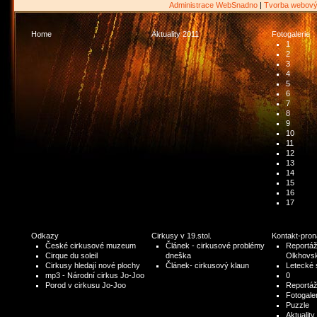
Administrace WebSnadno
|
Tvorba webový
Home
Aktuality 2011
Fotogalerie
1
2
3
4
5
6
7
8
9
10
11
12
13
14
15
16
17
Odkazy
Cirkusy v 19.stol.
Kontakt-pro
České cirkusové muzeum
Článek - cirkusové problémy
Reportáž
Cirque du soleil
dneška
Olkhovs
Cirkusy hledají nové plochy
Článek- cirkusový klaun
Letecké 
mp3 - Národní cirkus Jo-Joo
0
Porod v cirkusu Jo-Joo
Reportáž
Fotogaler
Puzzle
Aktuality