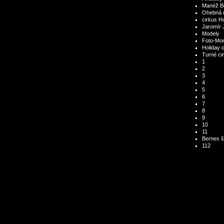
Manéž Bo
Ohebná 
cirkus H
Jaromír 
Modely
Foto-Mon
Holiday 
Turné ci
1
2
3
4
5
6
7
8
9
10
11
Bernes š
112