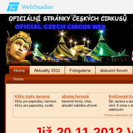
WebSnadno
Home
Aktuality 2011
Fotogalerie
diskuzní forum
Home
Kšíry, traky, harness
užovka červená
Krejčovství Kn
Kširy pro papoušky, harness
barevné formy, chov,
Šití, oprava a ú
Kšíry pro papoušky, szelki
aktuální nabídka užovek
sérií. E-shop s 
oblečením
Tvorba webových str
Již 20.11.2012 